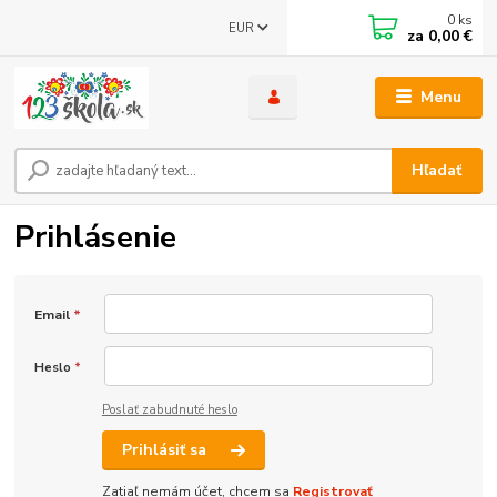
0
ks
EUR
za
0,00 €
Menu
Hľadať
Prihlásenie
Email
*
Heslo
*
Poslať zabudnuté heslo
Prihlásiť sa
Zatiaľ nemám účet, chcem sa
Registrovať