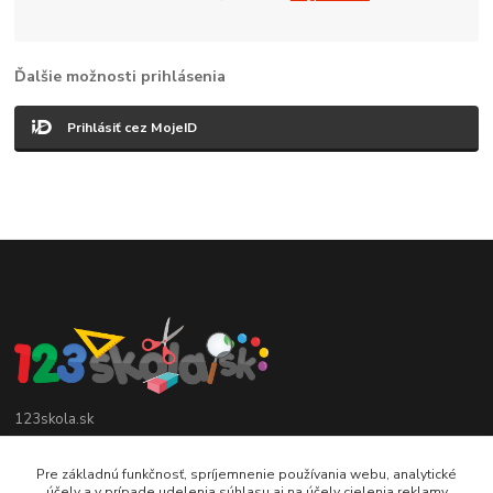
Ďalšie možnosti prihlásenia
Prihlásiť cez MojeID
123skola.sk
0905 990 696
Pre základnú funkčnosť, spríjemnenie používania webu, analytické
účely a v prípade udelenia súhlasu aj na účely cielenia reklamy