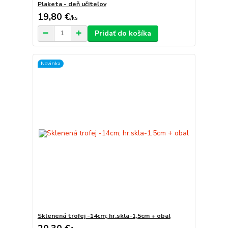
Plaketa - deň učiteľov
19,80 €
/
ks
Pridať do košíka
Novinka
Sklenená trofej -14cm; hr.skla-1,5cm + obal