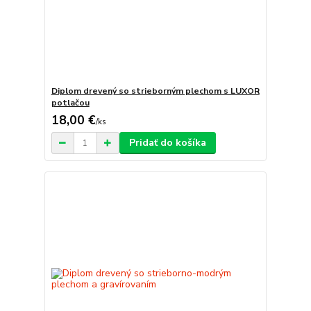
Diplom drevený so strieborným plechom s LUXOR
potlačou
18,00 €
/
ks
Pridať do košíka