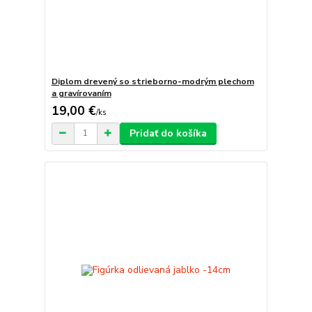
Diplom drevený so strieborno-modrým plechom
a gravírovaním
19,00 €
/
ks
Pridať do košíka