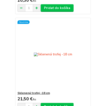
20,30 €
/
ks
Pridať do košíka
Novinka
Sklenená trofej -18 cm
21,50 €
/
ks