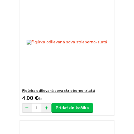
Figúrka odlievaná sova strieborno-zlatá
4,00 €
/
ks
Pridať do košíka