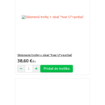
Sklenená trofej + obal "tvar U"+potlač
38,60 €
/
ks
Pridať do košíka