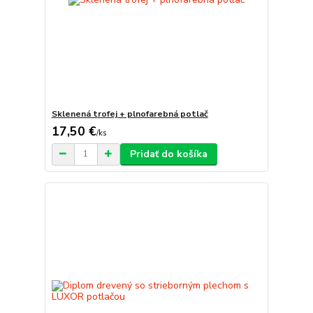
Sklenená trofej + plnofarebná potlač
17,50 €
/
ks
Pridať do košíka