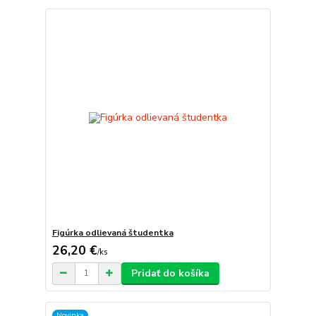
Figúrka odlievaná študentka
26,20 €
/
ks
Pridať do košíka
Novinka