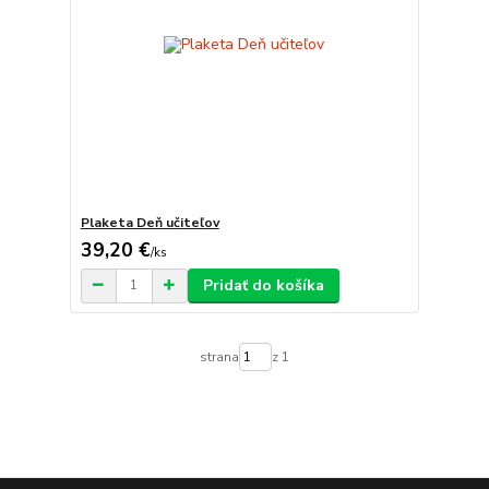
Plaketa Deň učiteľov
39,20 €
/
ks
Pridať do košíka
strana
z 1