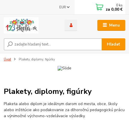
0
ks
EUR
za
0,00 €
Menu
Hľadať
Úvod
Plakety, diplomy, figúrky
Plakety, diplomy, figúrky
Plaketa alebo diplom je ideálnym darom od mesta, obce, školy
alebo inštitúcie ako poďakovanie za dlhoročnú pedagogickú prácu
a výnimočné výchovno-vzdelávacie výsledky.