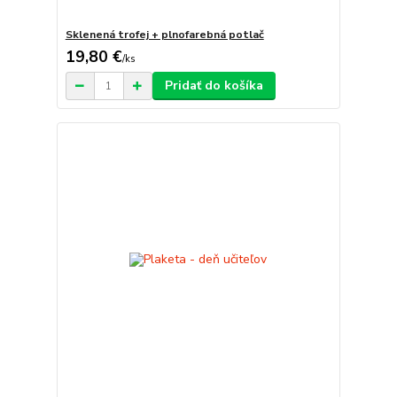
Sklenená trofej + plnofarebná potlač
19,80 €
/
ks
Pridať do košíka