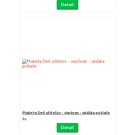
Detail
Plaketa Deň učiteľov - viachran - ukážka potlače
/
ks
Detail