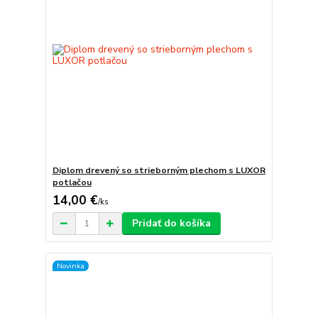
Diplom drevený so strieborným plechom s LUXOR
potlačou
14,00 €
/
ks
Pridať do košíka
Novinka