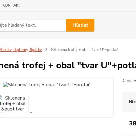
KONTAKT
Hľadať
lakety, diplomy, figúrky
Sklenená trofej + obal "tvar U"+potlač
nená trofej + obal "tvar U"+potl
Cena v
Nie
38