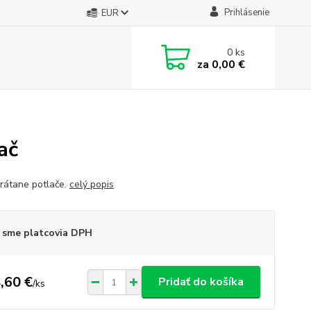
Prihlásenie
EUR
0
ks
za
0,00 €
ač
rátane potlače.
celý popis
 sme platcovia DPH
,60 €
Pridať do košíka
/
ks