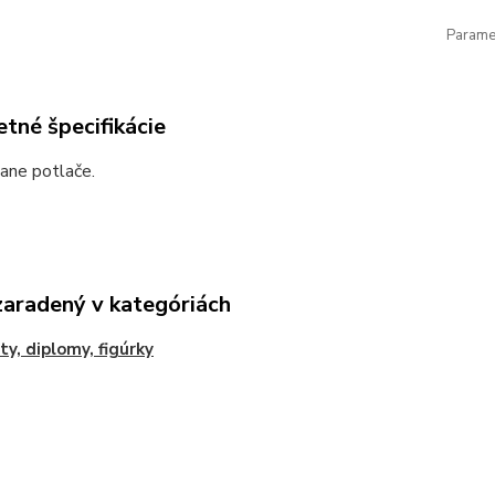
Paramet
tné špecifikácie
ane potlače.
zaradený v kategóriách
ty, diplomy, figúrky