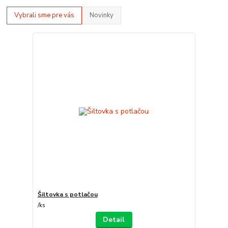
Vybrali sme pre vás
Novinky
Šiltovka s potlačou
/
ks
Detail