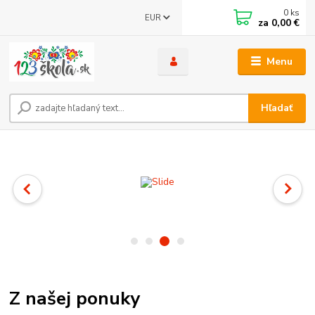
0
ks
EUR
za
0,00 €
Menu
Hľadať
Z našej ponuky