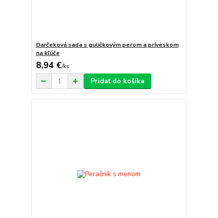
Darčeková sada s guličkovým perom a príveskom
na kľúče
8,94 €
/
ks
Pridať do košíka