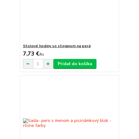
Stolové hodiny so stojanom na perá
7,73 €
/
ks
Pridať do košíka