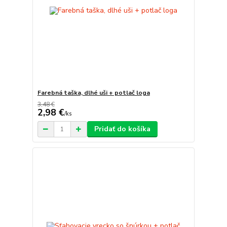
Farebná taška, dlhé uši + potlač loga
3,48 €
2,98 €
/
ks
Pridať do košíka