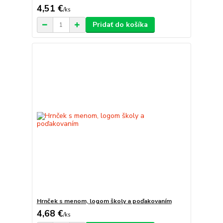
4,51 €
/
ks
Pridať do košíka
Hrnček s menom, logom školy a poďakovaním
4,68 €
/
ks