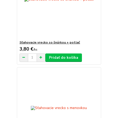
Sťahovacie vrecko so šnúrkou + potlač
3,80 €
/
ks
Pridať do košíka