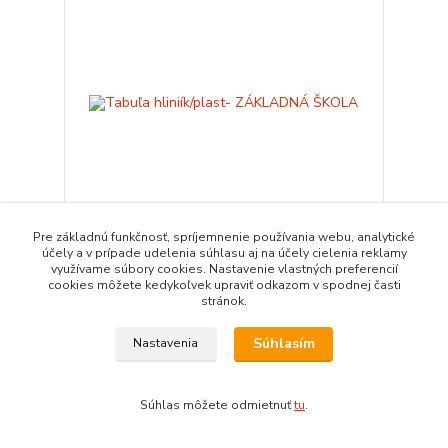
Pre základnú funkčnosť, spríjemnenie používania webu, analytické
účely a v prípade udelenia súhlasu aj na účely cielenia reklamy
Tabuľa hliniík/plast- ZÁKLADNÁ ŠKOLA
využívame súbory cookies. Nastavenie vlastných preferencií
cookies môžete kedykoľvek upraviť odkazom v spodnej časti
26,00 €
/
ks
stránok.
Pridať do košíka
Súhlasím
Nastavenia
Súhlas môžete odmietnuť
tu
.