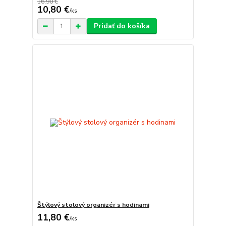
16,90 €
10,80 €
/
ks
Pridať do košíka
Štýlový stolový organizér s hodinami
11,80 €
/
ks