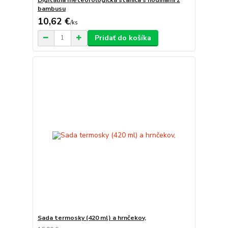
bambusu
10,62 €
/
ks
Pridať do košíka
Sada termosky (420 ml) a hrnčekov,