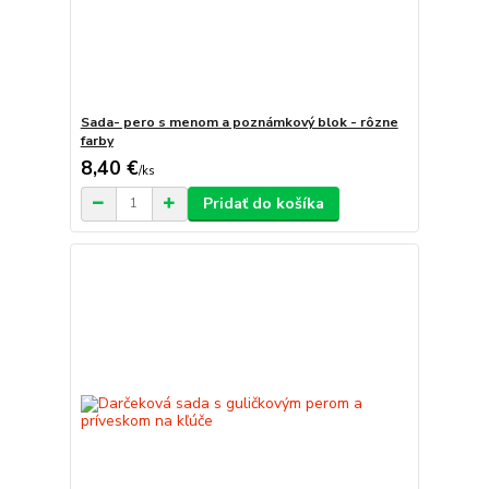
Sada- pero s menom a poznámkový blok - rôzne
farby
8,40 €
/
ks
Pridať do košíka