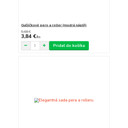
Guľôčkové pero a roller (modrá náplň)
5,68 €
3,84 €
/
ks
Pridať do košíka