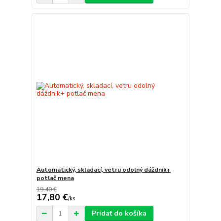
Automatický, skladací, vetru odolný dáždnik+
potlač mena
19,40 €
17,80 €
/
ks
Pridať do košíka