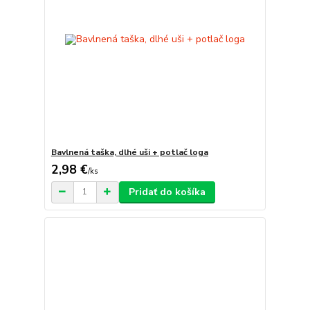
Bavlnená taška, dlhé uši + potlač loga
2,98 €
/
ks
Pridať do košíka