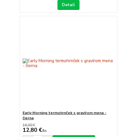
Detail
Early Morning termohrnček s gravírom mena -
čierna
16,00 €
12,80 €
/
ks