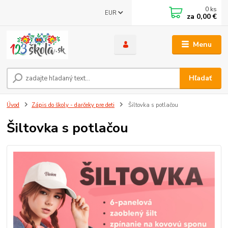
0
ks
EUR
za
0,00 €
Menu
Hľadať
Úvod
Zápis do školy - darčeky pre deti
Šiltovka s potlačou
Šiltovka s potlačou