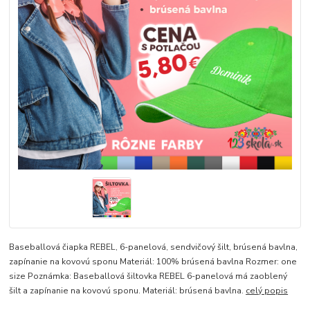
Baseballová čiapka REBEL, 6-panelová, sendvičový šilt, brúsená bavlna,
zapínanie na kovovú sponu Materiál: 100% brúsená bavlna Rozmer: one
size Poznámka: Baseballová šiltovka REBEL 6-panelová má zaoblený
šilt a zapínanie na kovovú sponu. Materiál: brúsená bavlna.
celý popis