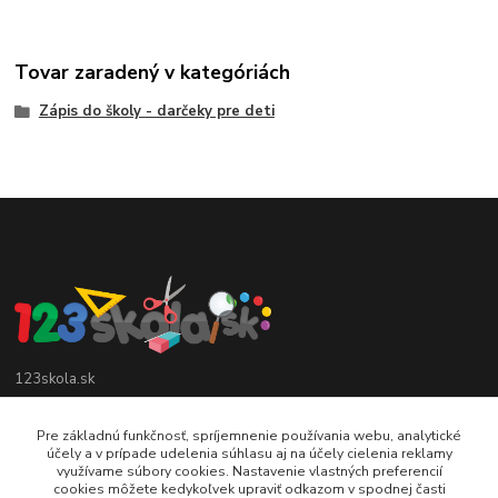
Tovar zaradený v kategóriách
Zápis do školy - darčeky pre deti
123skola.sk
0905 990 696
Pre základnú funkčnosť, spríjemnenie používania webu, analytické
účely a v prípade udelenia súhlasu aj na účely cielenia reklamy
využívame súbory cookies. Nastavenie vlastných preferencií
jan@123obec.sk
cookies môžete kedykoľvek upraviť odkazom v spodnej časti