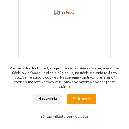
Pastelky
1,46 €
/
ks
Pre základnú funkčnosť, spríjemnenie používania webu, analytické
účely a v prípade udelenia súhlasu aj na účely cielenia reklamy
Pridať do košíka
využívame súbory cookies. Nastavenie vlastných preferencií
cookies môžete kedykoľvek upraviť odkazom v spodnej časti
stránok.
Súhlasím
Nastavenia
Súhlas môžete odmietnuť
tu
.