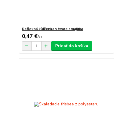
Reflexná kľúčenka v tvare smajlíka
0,47 €
/
ks
Pridať do košíka