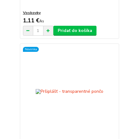
Voskovky
1,11 €
/
ks
Pridať do košíka
Novinka