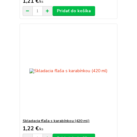
1,21 €
/
ks
Pridať do košíka
Skladacia fľaša s karabínkou (420 ml)
1,22 €
/
ks