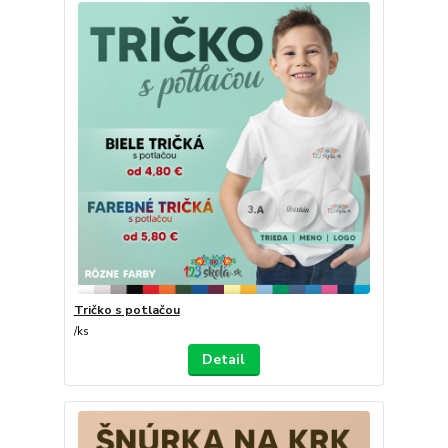
Tričko s potlačou
/
ks
Detail