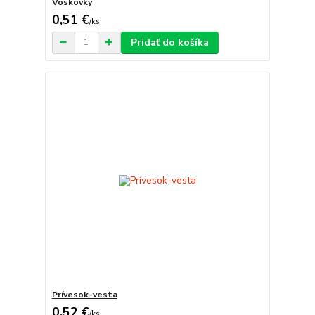
Voskovky
0,51 €
/
ks
Pridať do košíka
Prívesok-vesta
0,52 €
/
ks