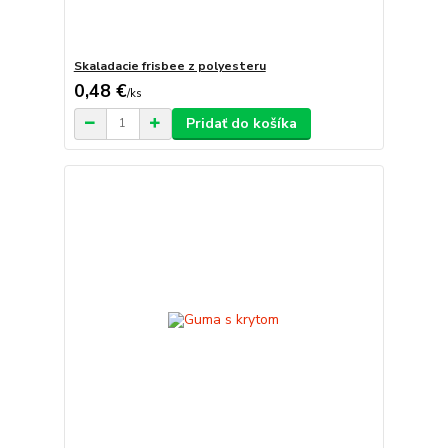
Skaladacie frisbee z polyesteru
0,48 €
/
ks
Pridať do košíka