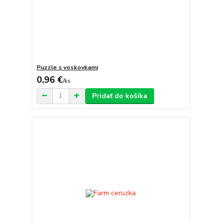
Puzzle s voskovkami
0,96 €
/
ks
Pridať do košíka