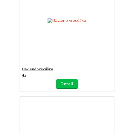
Bavlené vrecúško
/
ks
Detail