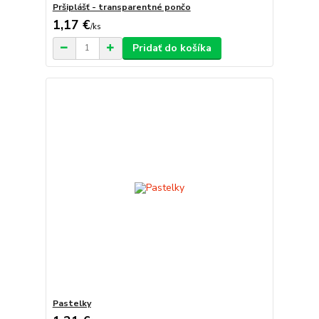
Pršiplášť - transparentné pončo
1,17 €
/
ks
Pridať do košíka
Pastelky