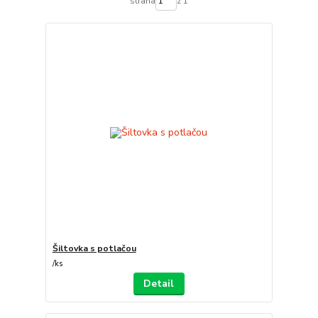
strana
z 1
Šiltovka s potlačou
/
ks
Detail