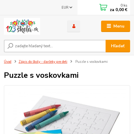
0
ks
EUR
za
0,00 €
Menu
Hľadať
Úvod
Zápis do školy - darčeky pre deti
Puzzle s voskovkami
Puzzle s voskovkami