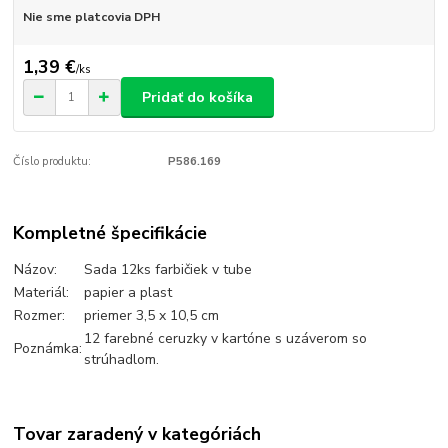
Nie sme platcovia DPH
1,39 €
/
ks
Pridať do košíka
Číslo produktu:
P586.169
Kompletné špecifikácie
Názov:
Sada 12ks farbičiek v tube
Materiál:
papier a plast
Rozmer:
priemer 3,5 x 10,5 cm
12 farebné ceruzky v kartóne s uzáverom so
Poznámka:
strúhadlom.
Tovar zaradený v kategóriách