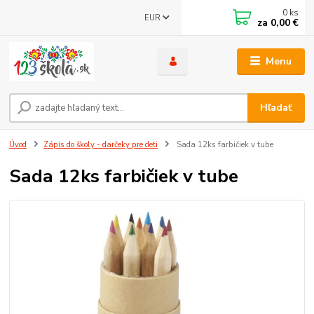
0
ks
EUR
za
0,00 €
Menu
Hľadať
Úvod
Zápis do školy - darčeky pre deti
Sada 12ks farbičiek v tube
Sada 12ks farbičiek v tube