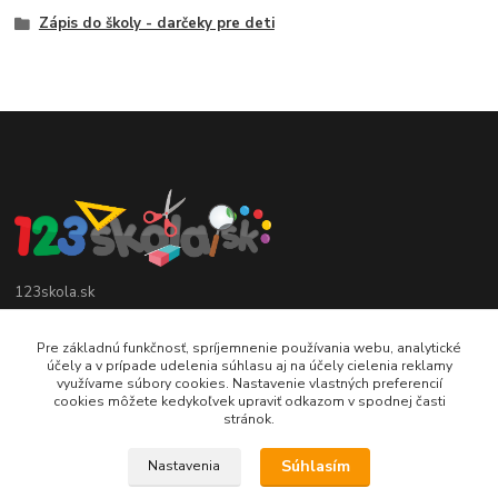
Zápis do školy - darčeky pre deti
123skola.sk
0905 990 696
Pre základnú funkčnosť, spríjemnenie používania webu, analytické
účely a v prípade udelenia súhlasu aj na účely cielenia reklamy
využívame súbory cookies. Nastavenie vlastných preferencií
jan@123obec.sk
cookies môžete kedykoľvek upraviť odkazom v spodnej časti
stránok.
Súhlasím
Nastavenia