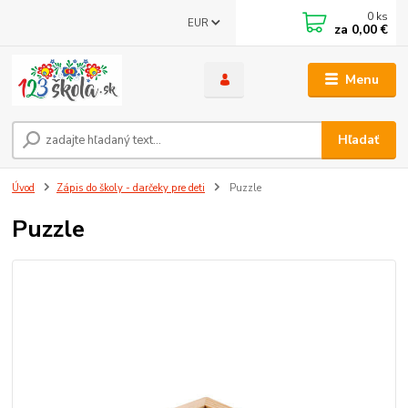
0
ks
EUR
za
0,00 €
Menu
Hľadať
Úvod
Zápis do školy - darčeky pre deti
Puzzle
Puzzle