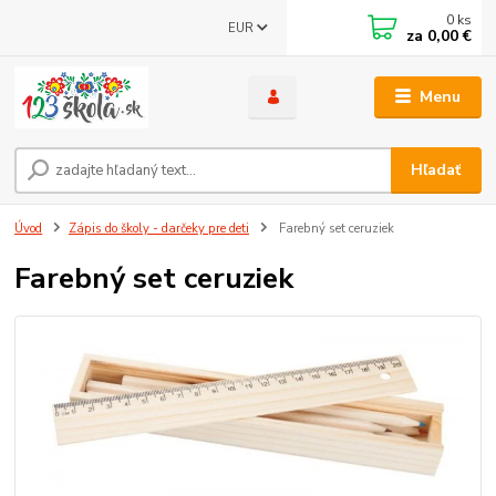
0
ks
EUR
za
0,00 €
Menu
Hľadať
Úvod
Zápis do školy - darčeky pre deti
Farebný set ceruziek
Farebný set ceruziek