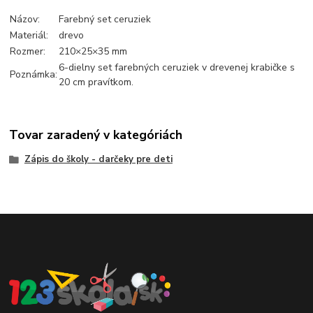
Názov:
Farebný set ceruziek
Materiál:
drevo
Rozmer:
210×25×35 mm
6-dielny set farebných ceruziek v drevenej krabičke s
Poznámka:
20 cm pravítkom.
Tovar zaradený v kategóriách
Zápis do školy - darčeky pre deti