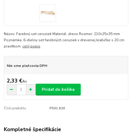
Názov: Farebný set ceruziek Materiál: drevo Rozmer: 210×25×35 mm
Poznámka: 6-dielny set farebných ceruziek v drevenej krabičke s 20 cm
pravítkom.
celý popis
Nie sme platcovia DPH
2,33 €
/
ks
Pridať do košíka
Číslo produktu:
P501.820
Kompletné špecifikácie