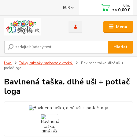
0
ks
EUR
za
0,00 €
Menu
Hľadať
Úvod
Tašky, ruksaky, sťahovacie vrecká
Bavlnená taška, dlhé uši +
potlač loga
Bavlnená taška, dlhé uši + potlač
loga