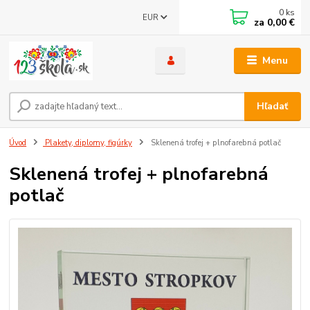
0
ks
EUR
za
0,00 €
Menu
Hľadať
Úvod
Plakety, diplomy, figúrky
Sklenená trofej + plnofarebná potlač
Sklenená trofej + plnofarebná
potlač