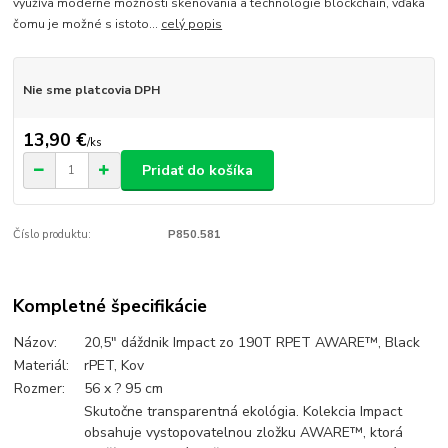
využíva moderné možnosti skenovania a technológie blockchain, vďaka
čomu je možné s istoto...
celý popis
Nie sme platcovia DPH
13,90 €
/
ks
Pridať do košíka
Číslo produktu:
P850.581
Kompletné špecifikácie
Názov:
20,5" dáždnik Impact zo 190T RPET AWARE™, Black
Materiál:
rPET, Kov
Rozmer:
56 x ? 95 cm
Skutočne transparentná ekológia. Kolekcia Impact
obsahuje vystopovatelnou zložku AWARE™, ktorá