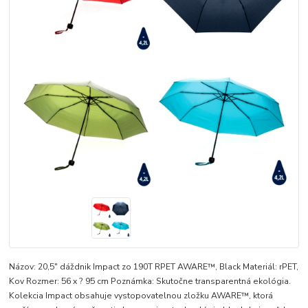
Názov: 20,5" dáždnik Impact zo 190T RPET AWARE™, Black Materiál: rPET,
Kov Rozmer: 56 x ? 95 cm Poznámka: Skutočne transparentná ekológia.
Kolekcia Impact obsahuje vystopovatelnou zložku AWARE™, ktorá