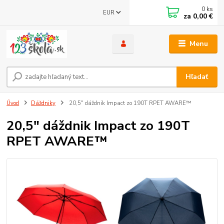
0
ks
EUR
za
0,00 €
Menu
Hľadať
Úvod
Dáždniky
20,5" dáždnik Impact zo 190T RPET AWARE™
20,5" dáždnik Impact zo 190T
RPET AWARE™