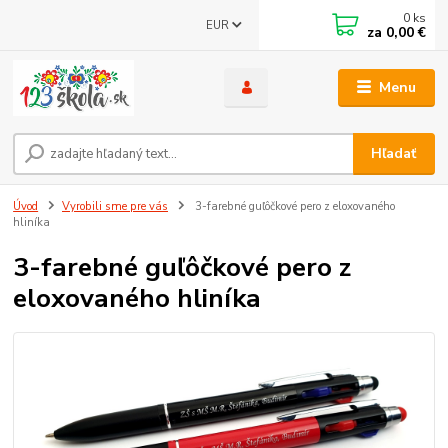
0
ks
EUR
za
0,00 €
Menu
Hľadať
Úvod
Vyrobili sme pre vás
3-farebné guľôčkové pero z eloxovaného
hliníka
3-farebné guľôčkové pero z
eloxovaného hliníka