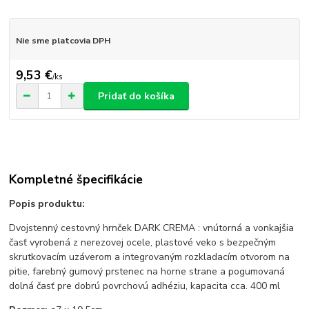
Nie sme platcovia DPH
9,53 €
/
ks
Pridať do košíka
Kompletné špecifikácie
Popis produktu:
Dvojstenný cestovný hrnček DARK CREMA : vnútorná a vonkajšia
časť vyrobená z nerezovej ocele, plastové veko s bezpečným
skrutkovacím uzáverom a integrovaným rozkladacím otvorom na
pitie, farebný gumový prstenec na horne strane a pogumovaná
dolná časť pre dobrú povrchovú adhéziu, kapacita cca. 400 ml