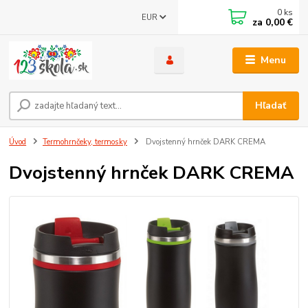
0
ks
EUR
za
0,00 €
Menu
Hľadať
Úvod
Termohrnčeky, termosky
Dvojstenný hrnček DARK CREMA
Dvojstenný hrnček DARK CREMA