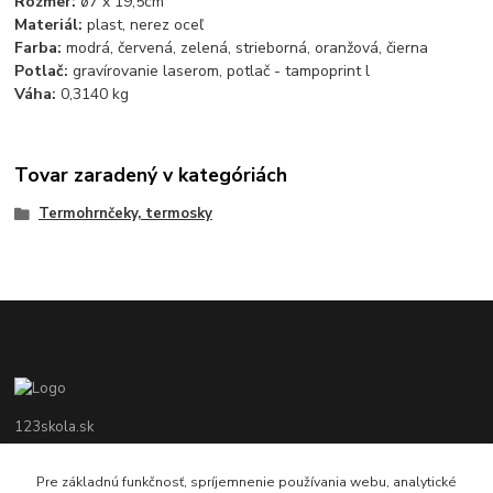
Rozmer:
ø7 x 19,5cm
Materiál:
plast, nerez oceľ
Farba:
modrá, červená, zelená, strieborná, oranžová, čierna
Potlač:
gravírovanie laserom, potlač - tampoprint l
Váha:
0,3140 kg
Tovar zaradený v kategóriách
Termohrnčeky, termosky
123skola.sk
0905 990 696
Pre základnú funkčnosť, spríjemnenie používania webu, analytické