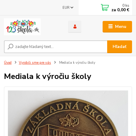
0
ks
EUR
za
0,00 €
Menu
Hľadať
Úvod
Vyrobili sme pre vás
Mediala k výročiu školy
Mediala k výročiu školy