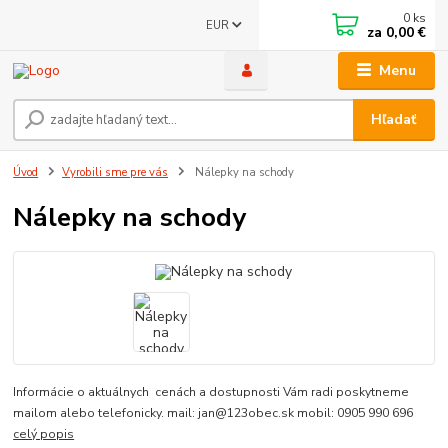
0
ks
EUR
za
0,00 €
Menu
Hľadať
Úvod
Vyrobili sme pre vás
Nálepky na schody
Nálepky na schody
Informácie o aktuálnych cenách a dostupnosti Vám radi poskytneme
mailom alebo telefonicky. mail: jan@123obec.sk mobil: 0905 990 696
celý popis