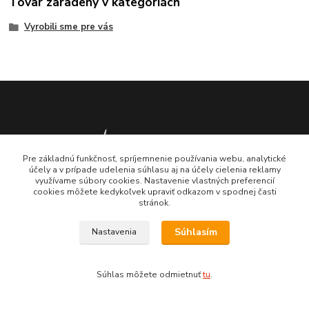
Tovar zaradený v kategóriách
Vyrobili sme pre vás
Pre základnú funkčnosť, spríjemnenie používania webu, analytické
účely a v prípade udelenia súhlasu aj na účely cielenia reklamy
využívame súbory cookies. Nastavenie vlastných preferencií
cookies môžete kedykoľvek upraviť odkazom v spodnej časti
123skola.sk
stránok.
0905 990 696
Súhlasím
Nastavenia
jan@123obec.sk
Súhlas môžete odmietnuť
tu
.