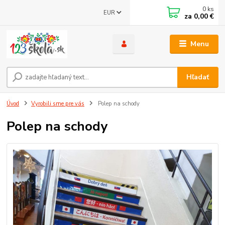
0
ks
EUR
za
0,00 €
Menu
Hľadať
Úvod
Vyrobili sme pre vás
Polep na schody
Polep na schody