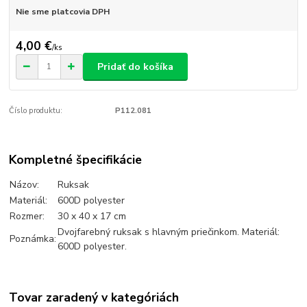
Nie sme platcovia DPH
4,00 €
/
ks
Pridať do košíka
Číslo produktu:
P112.081
Kompletné špecifikácie
Názov:
Ruksak
Materiál:
600D polyester
Rozmer:
30 x 40 x 17 cm
Dvojfarebný ruksak s hlavným priečinkom. Materiál:
Poznámka:
600D polyester.
Tovar zaradený v kategóriách