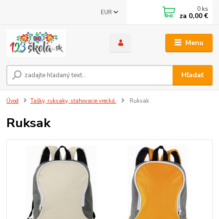
0
ks
EUR
za
0,00 €
Menu
Hľadať
Úvod
Tašky, ruksaky, sťahovacie vrecká
Ruksak
Ruksak