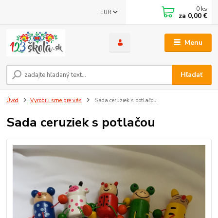
0
ks
EUR
za
0,00 €
Menu
Hľadať
Úvod
Vyrobili sme pre vás
Sada ceruziek s potlačou
Sada ceruziek s potlačou