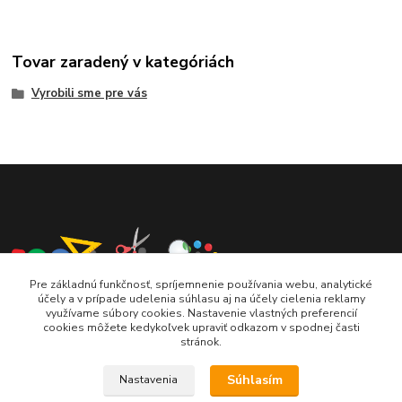
Tovar zaradený v kategóriách
Vyrobili sme pre vás
Pre základnú funkčnosť, spríjemnenie používania webu, analytické
účely a v prípade udelenia súhlasu aj na účely cielenia reklamy
123skola.sk
využívame súbory cookies. Nastavenie vlastných preferencií
cookies môžete kedykoľvek upraviť odkazom v spodnej časti
stránok.
0905 990 696
Súhlasím
Nastavenia
jan@123obec.sk