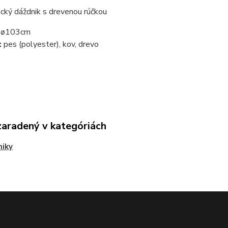
cký dáždnik s drevenou rúčkou
ø103cm
:
pes (polyester), kov, drevo
zaradený v kategóriách
niky