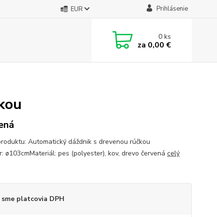
Prihlásenie
EUR
0
ks
za
0,00 €
kou
ená
produktu: Automatický dáždnik s drevenou rúčkou
: ø103cmMateriál: pes (polyester), kov, drevo červená
celý
 sme platcovia DPH