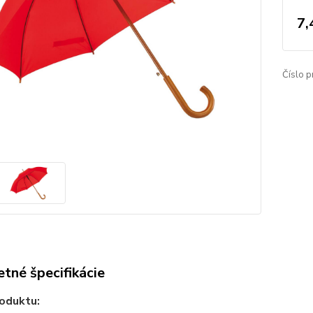
7,
Číslo p
tné špecifikácie
oduktu: