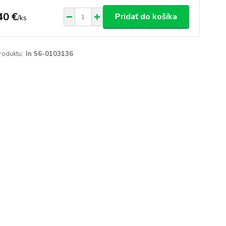
40 €
Pridať do košíka
/
ks
roduktu:
In 56-0103136