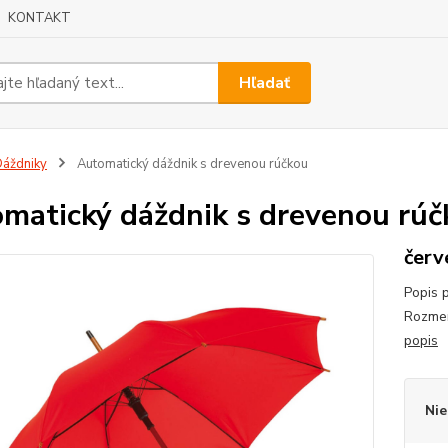
KONTAKT
Hľadať
áždniky
Automatický dáždnik s drevenou rúčkou
matický dáždnik s drevenou rúč
červ
Popis 
Rozmer
popis
Nie