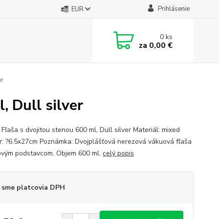
Prihlásenie
EUR
0
ks
za
0,00 €
er
, Dull silver
Fľaša s dvojitou stenou 600 ml, Dull silver Materiál: mixed
: ?6.5x27cm Poznámka: Dvojplášťová nerezová vákuová fľaša
ovým podstavcom. Objem 600 ml.
celý popis
 sme platcovia DPH