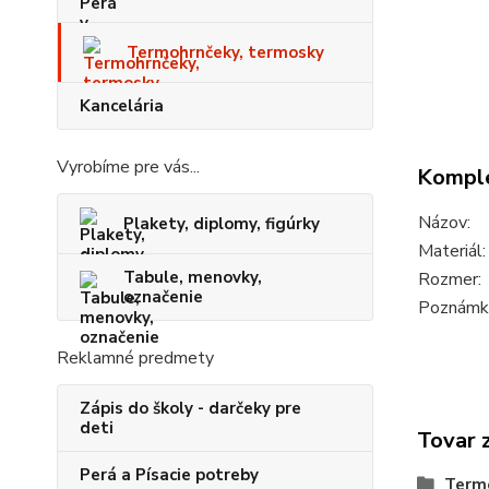
Termohrnčeky, termosky
Kancelária
Vyrobíme pre vás...
Komple
Názov:
Plakety, diplomy, figúrky
Materiál:
Tabule, menovky,
Rozmer:
označenie
Poznámk
Reklamné predmety
Zápis do školy - darčeky pre
deti
Tovar 
Perá a Písacie potreby
Term