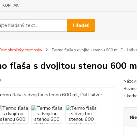
KONTAKT
Hľadať
ermohrnčeky, termosky
Termo fľaša s dvojitou stenou 600 ml, Dull silv
o fľaša s dvojitou stenou 600 ml
Názov: 
Rozmer
s kork
Nie