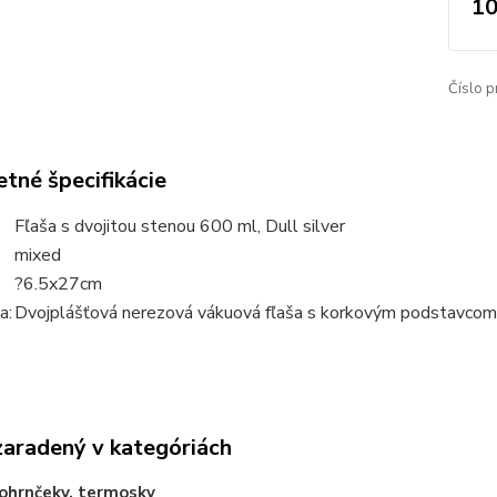
10
Číslo p
tné špecifikácie
Fľaša s dvojitou stenou 600 ml, Dull silver
mixed
?6.5x27cm
a:
Dvojplášťová nerezová vákuová fľaša s korkovým podstavcom
zaradený v kategóriách
ohrnčeky, termosky