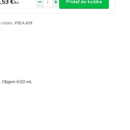
,53 €
Pridať do košíka
/
ks
roduktu:
P814.439
. Objem 600 ml.