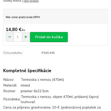
všetky mená )
celý popis
Nie sme platcovia DPH
14,80 €
/
ks
Pridať do košíka
Číslo produktu:
P340.435
Kompletné špecifikácie
Názov:
Termoska z nerezu (470ml)
Materiál:
mixed
Rozmer:
priemer 6x22.5cm
Termoska z nerezu, objem 470ml, prídavný čajový
Poznámka:
louhovač.
Cena za prípravu gravírovania: 10-€ (jednorázový poplatok za