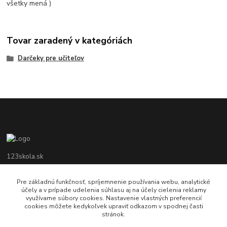
všetky mená )
Tovar zaradený v kategóriách
Darčeky pre učiteľov
123skola.sk
0905 990 696
Pre základnú funkčnosť, spríjemnenie používania webu, analytické
účely a v prípade udelenia súhlasu aj na účely cielenia reklamy
využívame súbory cookies. Nastavenie vlastných preferencií
jan@123obec.sk
cookies môžete kedykoľvek upraviť odkazom v spodnej časti
stránok.