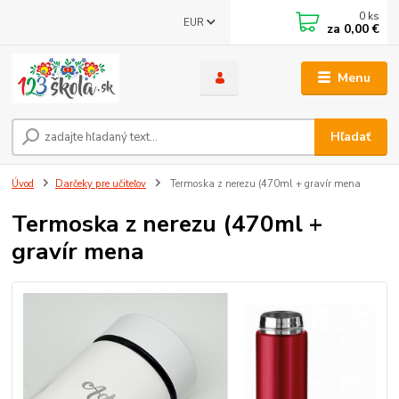
0
ks
EUR
za
0,00 €
Menu
Hľadať
Úvod
Darčeky pre učiteľov
Termoska z nerezu (470ml + gravír mena
Termoska z nerezu (470ml +
gravír mena