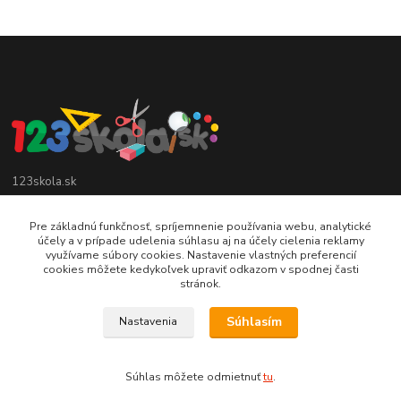
123skola.sk
0905 990 696
Pre základnú funkčnosť, spríjemnenie používania webu, analytické
účely a v prípade udelenia súhlasu aj na účely cielenia reklamy
využívame súbory cookies. Nastavenie vlastných preferencií
jan@123obec.sk
cookies môžete kedykoľvek upraviť odkazom v spodnej časti
stránok.
Súhlasím
Nastavenia
Súhlas môžete odmietnuť
tu
.
Vytvorené na
Eshop-rychlo.sk