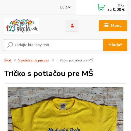
0
ks
EUR
za
0,00 €
Menu
Hľadať
Úvod
Vyrobili sme pre vás
Tričko s potlačou pre MŠ
Tričko s potlačou pre MŠ