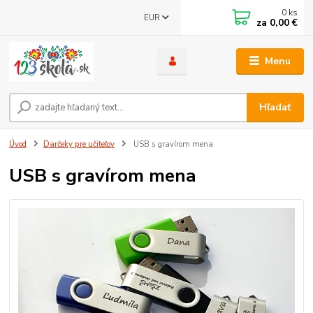
0
ks
EUR
za
0,00 €
Menu
Hľadať
Úvod
Darčeky pre učiteľov
USB s gravírom mena
USB s gravírom mena