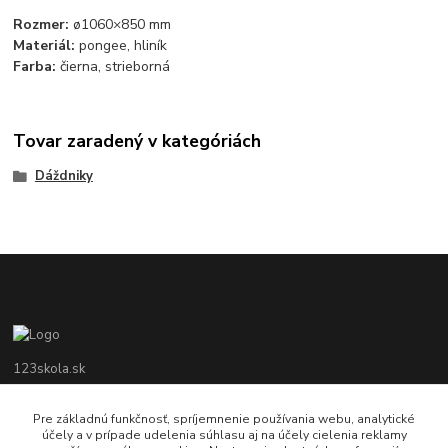
Rozmer:
ø1060×850 mm
Materiál:
pongee, hliník
Farba:
čierna, strieborná
Tovar zaradený v kategóriách
Dáždniky
123skola.sk
0905 990 696
Pre základnú funkčnosť, spríjemnenie používania webu, analytické
účely a v prípade udelenia súhlasu aj na účely cielenia reklamy