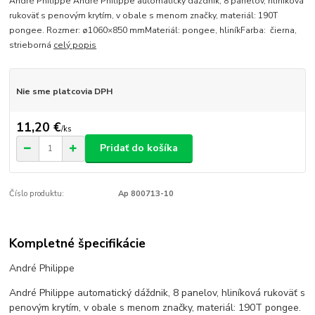
André Philippe André Philippe automatický dáždnik, 8 panelov, hliníková
rukoväť s penovým krytím, v obale s menom značky, materiál: 190T
pongee. Rozmer: ø1060×850 mmMateriál: pongee, hliníkFarba: čierna,
strieborná
celý popis
Nie sme platcovia DPH
11,20 €
/
ks
Pridať do košíka
Číslo produktu:
Ap 800713-10
Kompletné špecifikácie
André Philippe
André Philippe automatický dáždnik, 8 panelov, hliníková rukoväť s
penovým krytím, v obale s menom značky, materiál: 190T pongee.