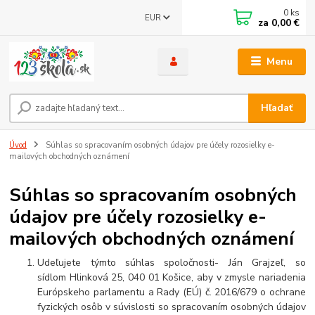
0
ks
EUR
za
0,00 €
Menu
Hľadať
Úvod
Súhlas so spracovaním osobných údajov pre účely rozosielky e-
mailových obchodných oznámení
Súhlas so spracovaním osobných
údajov pre účely rozosielky e-
mailových obchodných oznámení
Udeľujete týmto súhlas spoločnosti- Ján Grajzeľ, so
sídlom
Hlinková 25, 040 01 Košice
, aby v zmysle nariadenia
Európskeho parlamentu a Rady (EÚ) č. 2016/679 o ochrane
fyzických osôb v súvislosti so spracovaním osobných údajov