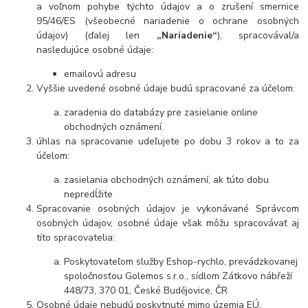
a voľnom pohybe týchto údajov a o zrušení smernice
95/46/ES (všeobecné nariadenie o ochrane osobných
údajov) (ďalej len
„Nariadenie“
), spracovával/a
nasledujúce osobné údaje:
emailovú adresu
Vyššie uvedené osobné údaje budú spracované za účelom:
zaradenia do databázy pre zasielanie online
obchodných oznámení.
úhlas na spracovanie udeľujete po dobu 3 rokov a to za
účelom:
zasielania obchodných oznámení, ak túto dobu
nepredĺžite
Spracovanie osobných údajov je vykonávané Správcom
osobných údajov, osobné údaje však môžu spracovávať aj
títo spracovatelia:
Poskytovateľom služby Eshop-rychlo, prevádzkovanej
spoločnosťou Golemos s.r.o., sídlom Zátkovo nábřeží
448/73, 370 01, České Budějovice, ČR
Osobné údaje nebudú poskytnuté mimo územia EÚ.