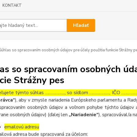
KONTAKT
Hľadať
úhlas so spracovaním osobných údajov pre účely použitia funkcie Strážny p
as so spracovaním osobných údaj
cie Strážny pes
ľujete týmto súhlas ……………..., so sídlom ………………, IČO ……………….
rávca“
), aby v zmysle nariadenia Európskeho parlamentu a Rady
spracovaním osobných údajov a voľnom pohybe týchto údajov a
rane osobných údajov) (ďalej len
„Nariadenie“
), spracovával/a n
emailovú adresu
ilová adresa bude spracovaná za účelom: