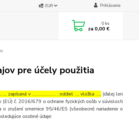
Prihlásenie
EUR
0
ks
za
0,00 €
es
ov pre účely použitia
, zapísaná v ………………… , oddiel …, vložka …..
(ďalej len
 (EÚ) č. 2016/679 o ochrane fyzických osôb v súvislosti
 o zrušení smernice 95/46/ES (všeobecné nariadenie o
asledujúce osobné údaje: