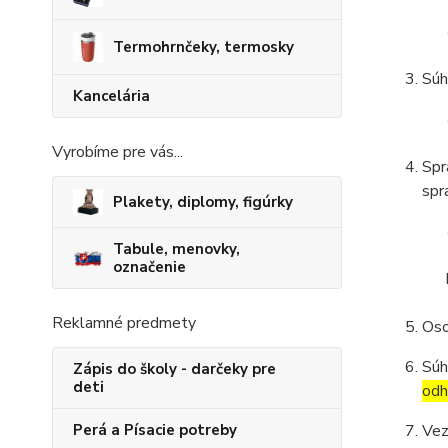
Termohrnčeky, termosky
Súh
Kancelária
Vyrobíme pre vás...
Spr
spr
Plakety, diplomy, figúrky
Tabule, menovky,
označenie
Reklamné predmety
Oso
Súh
Zápis do školy - darčeky pre
deti
odh
Vez
Perá a Písacie potreby