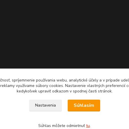
čnosť, spríjemnenie používania webu, analytické účely a v prípade udel
a reklamy využívame súbory cookies. Nastavenie vlastných preferencií 
kedykoľvek upraviť odkazom v spodnej časti stránok.
Súhlasím
Nastavenia
Súhlas môžete odmietnuť
tu
.