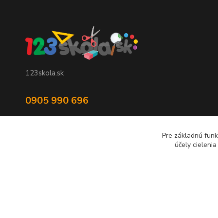
123skola.sk
0905 990 696
jan@123obec.sk
Pre základnú funk
účely cieleni