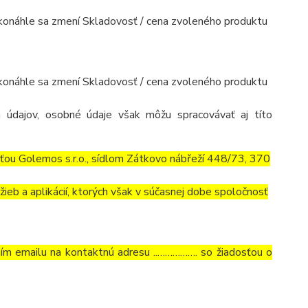
, akonáhle sa zmení Skladovosť / cena zvoleného produktu
, akonáhle sa zmení Skladovosť / cena zvoleného produktu
 údajov, osobné údaje však môžu spracovávať aj títo
ťou Golemos s.r.o., sídlom Zátkovo nábřeží 448/73, 370
ieb a aplikácií, ktorých však v súčasnej dobe spoločnosť
ním emailu na kontaktnú adresu ..……………. so žiadosťou o