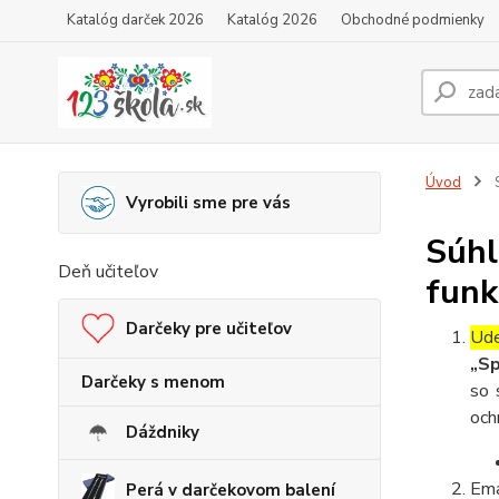
Katalóg darček 2026
Katalóg 2026
Obchodné podmienky
Úvod
S
Vyrobili sme pre vás
Súhl
Deň učiteľov
funk
Darčeky pre učiteľov
Ude
„Sp
Darčeky s menom
so 
och
Dáždniky
Ema
Perá v darčekovom balení