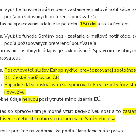
Využitie funkcie Strážny pes - zaslanie e-mailové notifikácie
podľa požadovaných preferencií používateľa.
las na spracovanie udeľujete po dobu
180 dní
a to za účelom:
Využitie funkcie Strážny pes - zaslanie e-mailové notifikácie
podľa požadovaných preferencií používateľa.
acovanie osobných údajov je vykonávané Správcom osobných
acovatelia:
Poskytovateľ služby Eshop-rychlo, prevádzkovanej spoločnos
01, České Budějovice, ČR
Prípadne ďalší poskytovatelia spracovateľských softvérov, služ
nevyužíva.
bné údaje
nebudú
poskytnuté mimo územia EÚ.
las so spracovaním je možné vziať kedykoľvek späť a to
zasla
lásenie alebo kliknutím v prijatom maile Strážneho psa
.
mite prosíme na vedomie, že podľa Nariadenia máte právo: