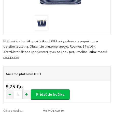
Plážová alebo nákupná taška z 600D polyesteru a s popruhom a
detailmi z plátna. Obsahuje vnútorné vrecko. Rozmer: 37 x 16 x
32cmMateriál: pes (polyester), pvc / pc / pe / pet, umelinaFarba: modrá
celý popis
Nie sme platcovia DPH
9,75 €
/
ks
Pridať do košíka
Číslo produktu:
Mo MO8710-04