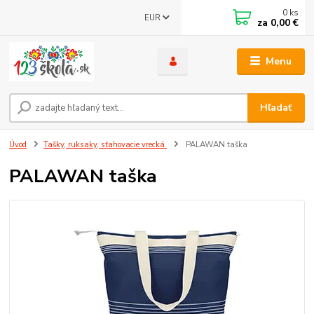
0
ks
EUR
za
0,00 €
Menu
Hľadať
Úvod
Tašky, ruksaky, sťahovacie vrecká
PALAWAN taška
PALAWAN taška