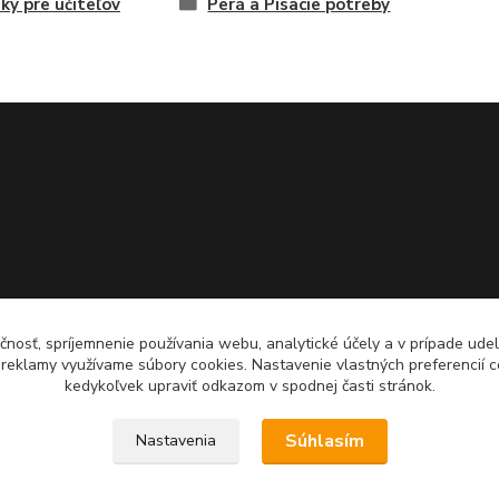
ky pre učiteľov
Perá a Písacie potreby
čnosť, spríjemnenie používania webu, analytické účely a v prípade udel
a reklamy využívame súbory cookies. Nastavenie vlastných preferencií 
kedykoľvek upraviť odkazom v spodnej časti stránok.
Súhlasím
Nastavenia