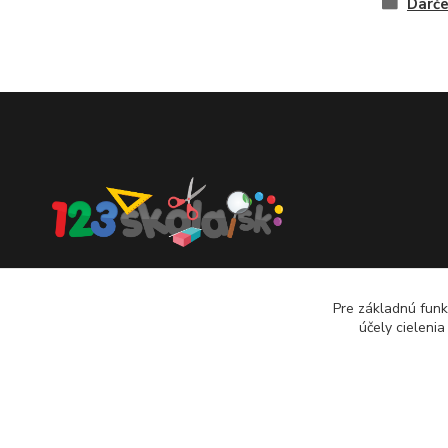
Darče
123skola.sk
Pre základnú funk
0905 990 696
účely cieleni
jan@123obec.sk