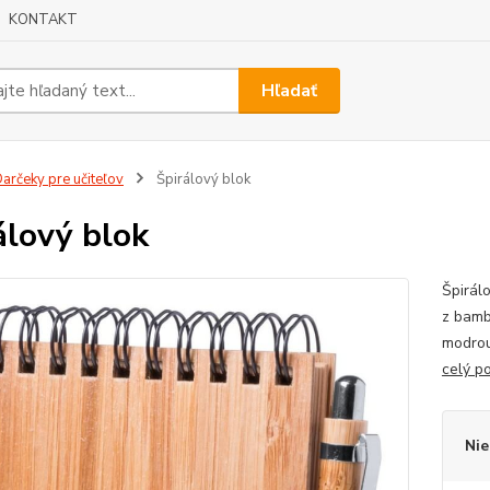
KONTAKT
Hľadať
arčeky pre učiteľov
Špirálový blok
álový blok
Špirál
z bamb
modrou
celý p
Nie