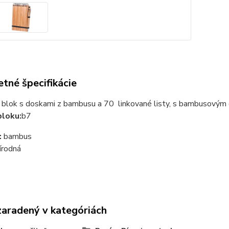
tné špecifikácie
blok
s
doskami z
bambusu
a
70
linkované
listy
,
s
bambusovým
bloku:
b7
:
bambus
írodná
zaradený v kategóriách