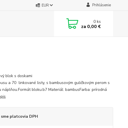
Prihlásenie
EUR
0
ks
za
0,00 €
ový blok s doskami
usu a 70 linkované listy, s bambusovým guličkovým perom s
 náplňou.Formát bloku:b7 Materiál: bambusFarba: prírodná
opis
 sme platcovia DPH