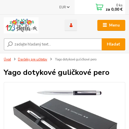
0
ks
EUR
za
0,00 €
Menu
Hľadať
Úvod
Darčeky pre učiteľov
Yago dotykové guličkové pero
Yago dotykové guličkové pero