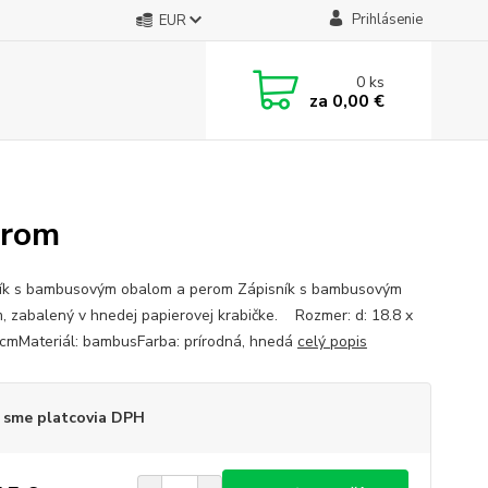
Prihlásenie
EUR
0
ks
za
0,00 €
erom
ík s bambusovým obalom a perom Zápisník s bambusovým
, zabalený v hnedej papierovej krabičke. Rozmer: d: 18.8 x
 cmMateriál: bambusFarba: prírodná, hnedá
celý popis
 sme platcovia DPH