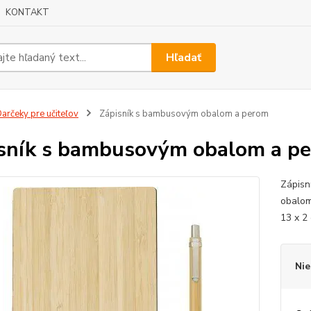
KONTAKT
Hľadať
arčeky pre učiteľov
Zápisník s bambusovým obalom a perom
sník s bambusovým obalom a p
Zápisn
obalom
13 x 2
Nie