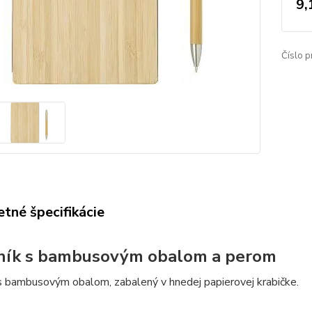
9,
Číslo p
tné špecifikácie
ník s bambusovým obalom a perom
 s bambusovým obalom, zabalený v hnedej papierovej krabičke.