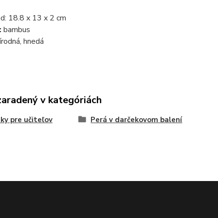
d: 18.8 x 13 x 2 cm
:
bambus
írodná, hnedá
zaradený v kategóriách
ky pre učiteľov
Perá v darčekovom balení