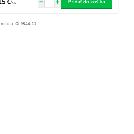
15 €
Pridať do košíka
/
ks
roduktu:
Gi 9344-11